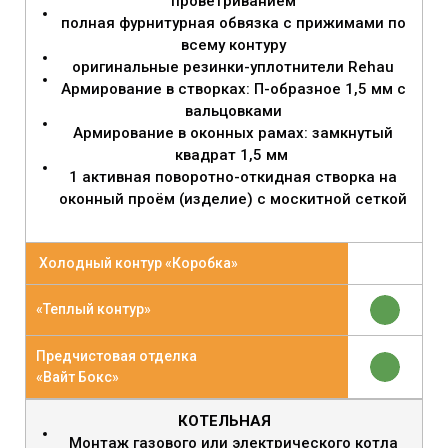
проветриванием
полная фурнитурная обвязка с прижимами по
всему контуру
оригинальные резинки-уплотнители Rehau
Армирование в створках: П-образное 1,5 мм с
вальцовками
Армирование в оконных рамах: замкнутый
квадрат 1,5 мм
1 активная поворотно-откидная створка на
оконный проём (изделие) с москитной сеткой
Холодный контур «Коробка»
«Теплый контур»
Предчистовая отделка
«Вайт Бокс»
КОТЕЛЬНАЯ
Монтаж газового или электрического котла