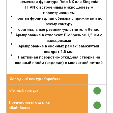
немецкая фурнитура Roto NX или Siegenia
TITAN с встроенным микрощелевым
проветриванием
полная фурнитурная обвязка с прижимами по
всему контуру
оригинальные резинки-уплотнители Rehau
Армирование в створках: П-образное 1,5 мм с
вальцовками
Армирование в оконных рамах: замкнутый
квадрат 1,5 мм
1 активная поворотно-откидная створка на
оконный проём (изделие) с москитной сеткой
Холодный контур «Коробка»
«Теплый контур»
Предчистовая отделка
«Вайт Бокс»