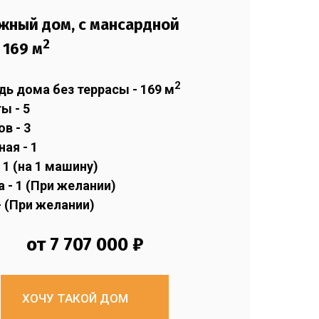
жный дом, с мансардной
2
й
169
м
2
ь дома без террасы -
169
м
ы - 5
в - 3
ая - 1
 1 (на 1 машину)
 - 1 (При желании)
- (При желании)
от 7 707 000 ₽
ХОЧУ ТАКОЙ ДОМ