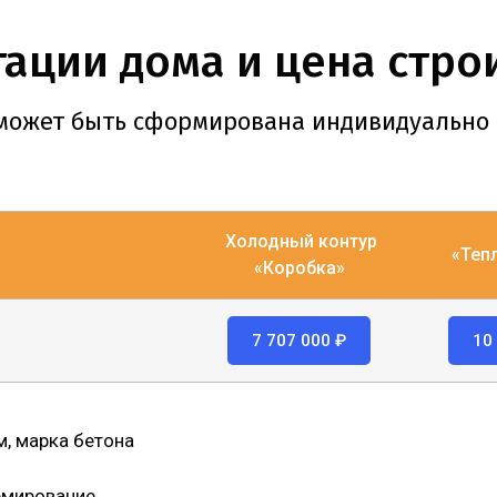
ации дома и цена стро
может быть сформирована индивидуально
Холодный контур
«Теп
«Коробка»
7 707 000 ₽
10
, марка бетона
рмирование