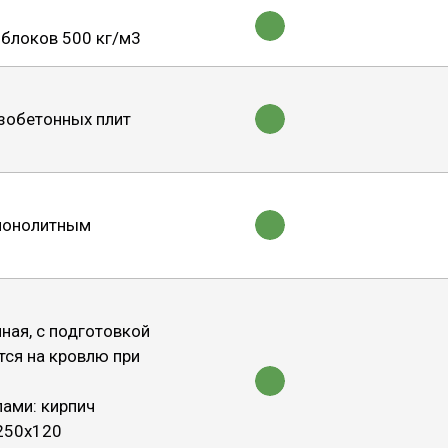
ь блоков 500 кг/м3
зобетонных плит
монолитным
нная, с подготовкой
тся на кровлю при
ами: кирпич
250х120