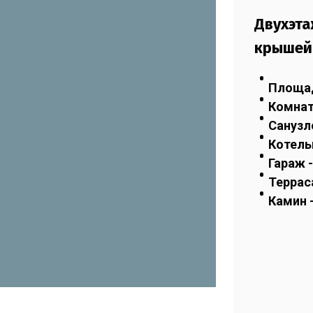
Двухэта
крыше
Площад
Комнат
Санузло
Котельн
Гараж -
Терраса
Камин 