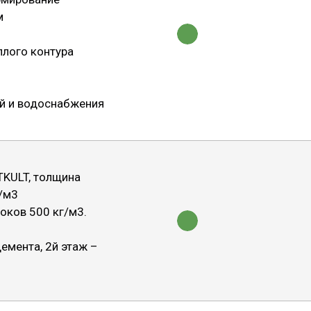
м
плого контура
ей и водоснабжения
TKULT, толщина
г/м3
локов 500 кг/м3.
демента, 2й этаж –